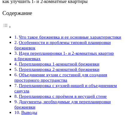
как улучшить 1- и 2-комнатные квартиры
Содержание
Что такое брежневка и ее основные характеристики
Особенности и проблемы типовой планировки
брежневок
Идеи перепланировки 1- и 2-комнатных квартир
в брежневках
Перепланировка 1-комнатной брежневки
Перепланировка 2-комнатной брежневки
Объединение кухни с гостиной для создания
просторного пространства
Перепланировка с кухней-нишей и объединением
санузла
Перепланировка с проёмом в несущей стене
Документы, необходимые для перепланировки
брежневки
Выводы